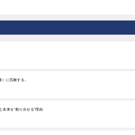
睡）に匹敵する」
未来を“創り出せる”理由