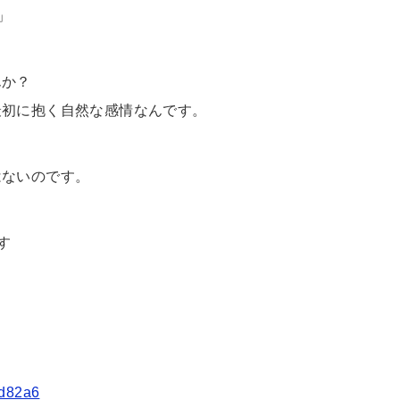
」
んか？
最初に抱く自然な感情なんです。
はないのです。
す
6d82a6