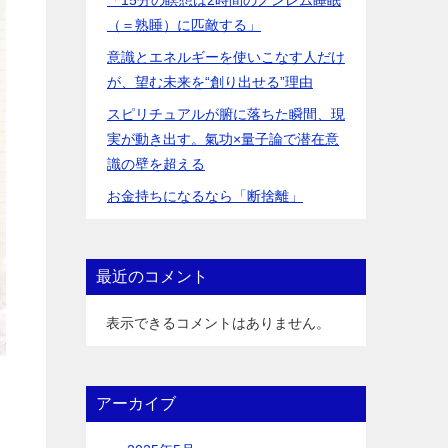
（＝熟睡）に匹敵する」
意識とエネルギーを使いこなす人だけ
が、望む未来を“創り出せる”理由
スピリチュアルが腑に落ちた瞬間、現
実が動き出す。氣功×量子論で潜在意
識の壁を超える
お金持ちになるなら「断捨離」
最近のコメント
表示できるコメントはありません。
アーカイブ