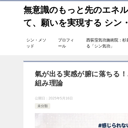
無意識のもっと先のエネ
て、願いを実現する シン
シン・メソ
プロフィ
西荻窪気功施術院：杉
ッド
ール
る「シン気功」
氣が出る実感が腑に落ちる！
組み理論
公開日：
2025年5月16日
未分類