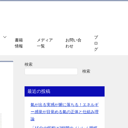
ブ
書籍
メディア
お問い合
ロ
情報
一覧
わせ
グ
検索
検索
最近の投稿
氣が出る実感が腑に落ちる！エネルギ
ー感覚が目覚める氣の正体と仕組み理
論
「15分の瞑想は2時間のノンレム睡眠