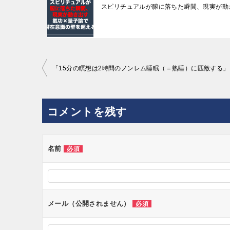
スピリチュアルが腑に落ちた瞬間、現実が動
投
「15分の瞑想は2時間のノンレム睡眠（＝熟睡）に匹敵する」
稿
ナ
コメントを残す
ビ
ゲ
ー
名前
必須
シ
ョ
ン
メール（公開されません）
必須