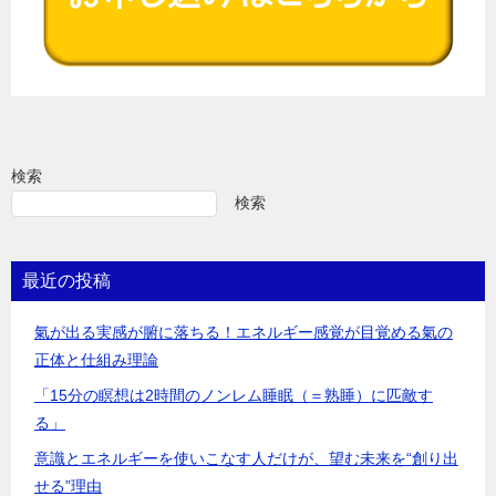
検索
検索
最近の投稿
氣が出る実感が腑に落ちる！エネルギー感覚が目覚める氣の
正体と仕組み理論
「15分の瞑想は2時間のノンレム睡眠（＝熟睡）に匹敵す
る」
意識とエネルギーを使いこなす人だけが、望む未来を“創り出
せる”理由