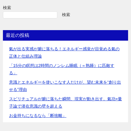
検索
検索
最近の投稿
氣が出る実感が腑に落ちる！エネルギー感覚が目覚める氣の
正体と仕組み理論
「15分の瞑想は2時間のノンレム睡眠（＝熟睡）に匹敵す
る」
意識とエネルギーを使いこなす人だけが、望む未来を“創り出
せる”理由
スピリチュアルが腑に落ちた瞬間、現実が動き出す。氣功×量
子論で潜在意識の壁を超える
お金持ちになるなら「断捨離」